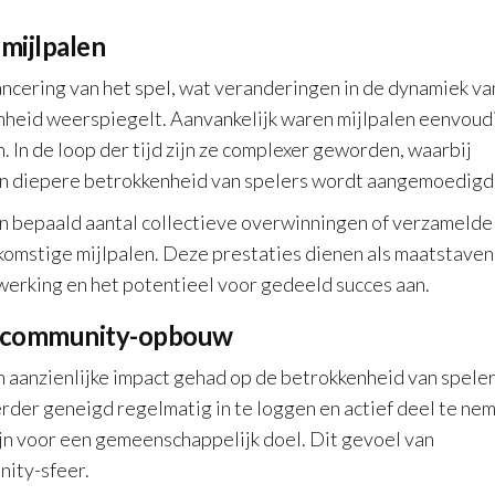
mijlpalen
ncering van het spel, wat veranderingen in de dynamiek va
nheid weerspiegelt. Aanvankelijk waren mijlpalen eenvoud
 In de loop der tijd zijn ze complexer geworden, waarbij
en diepere betrokkenheid van spelers wordt aangemoedigd
en bepaald aantal collectieve overwinningen of verzamelde
omstige mijlpalen. Deze prestaties dienen als maatstaven
erking en het potentieel voor gedeeld succes aan.
n community-opbouw
n aanzienlijke impact gehad op de betrokkenheid van spele
erder geneigd regelmatig in te loggen en actief deel te ne
ijn voor een gemeenschappelijk doel. Dit gevoel van
ity-sfeer.