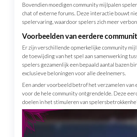
Bovendien moedigen community mijlpalen spelers 
chat of externe forums. Deze interactie bouwt ni
spelervaring, waardoor spelers zich meer verbon
Voorbeelden van eerdere community
Er zijn verschillende opmerkelijke community mi
de toewijding van het spel aan samenwerking tuss
spelers gezamenlijk een bepaald aantal bazen bin
exclusieve beloningen voor alle deelnemers.
Een ander voorbeeld betrof het verzamelen van e
voor de hele community ontgrendelde. Deze eerde
doelen in het stimuleren van spelersbetrokkenhe