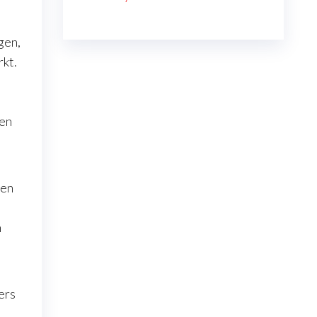
gen,
rkt.
 en
ten
n
ers