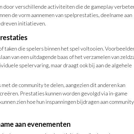
n door verschillende activiteiten die de gameplay verbete
nnen de vorm aannemen van spelprestaties, deelname aan
reven initiatieven.
restaties
of taken die spelers binnen het spel voltooien. Voorbeelde
rslaan van een uitdagende baas of het verzamelen van zeld
dividuele spelervaring, maar draagt ook bij aan de algehele
met de community te delen, aangezien dit anderen kan
 creëren. Prestaties kunnen worden gevolgd via in-game
s kunnen zien hoe hun inspanningen bijdragen aan community
elname aan evenementen