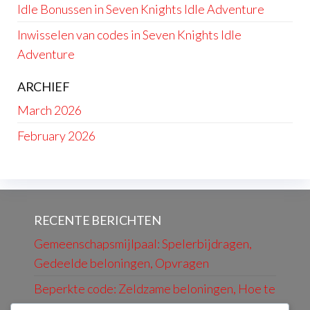
Idle Bonussen in Seven Knights Idle Adventure
Inwisselen van codes in Seven Knights Idle
Adventure
ARCHIEF
March 2026
February 2026
RECENTE BERICHTEN
Gemeenschapsmijlpaal: Spelerbijdragen,
Gedeelde beloningen, Opvragen
Beperkte code: Zeldzame beloningen, Hoe te
vinden, Informatie over vervaldatum