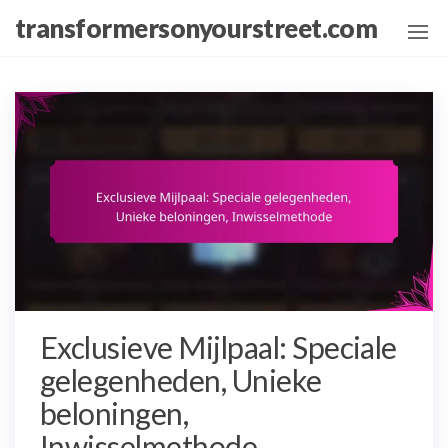
Skip
transformersonyourstreet.com
to
the
content
Exclusieve Mijlpaal: Speciale
gelegenheden, Unieke
beloningen,
Inwisselmethode