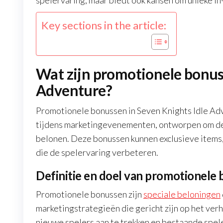
spelervaring, maar biedt ook kansen om unieke in
Key sections in the article:
Wat zijn promotionele bonus
Adventure?
Promotionele bonussen in Seven Knights Idle Adv
tijdens marketingevenementen, ontworpen om de
belonen. Deze bonussen kunnen exclusieve items
die de spelervaring verbeteren.
Definitie en doel van promotionele
Promotionele bonussen zijn
speciale beloningen
marketingstrategieën die gericht zijn op het ver
nieuwe spelers aan te trekken en bestaande spele