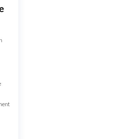
e
n
e
ement