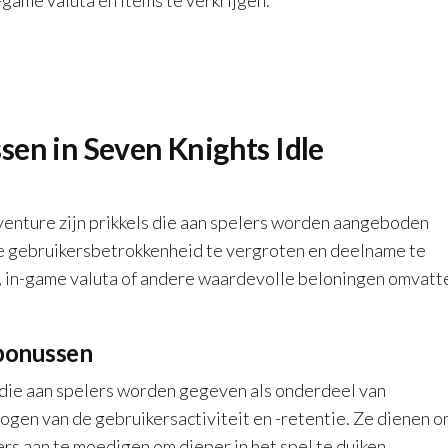
-game valuta en items te verkrijgen.
sen in Seven Knights Idle
enture zijn prikkels die aan spelers worden aangeboden
 gebruikersbetrokkenheid te vergroten en deelname te
, in-game valuta of andere waardevolle beloningen omvatt
 bonussen
die aan spelers worden gegeven als onderdeel van
hogen van de gebruikersactiviteit en -retentie. Ze dienen 
rs aan te moedigen om dieper in het spel te duiken.