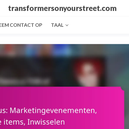
transformersonyourstreet.com
EEM CONTACT OP
TAAL