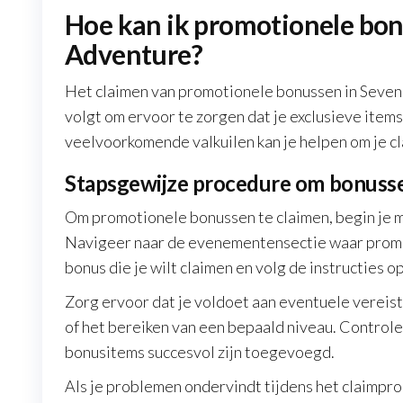
Hoe kan ik promotionele bon
Adventure?
Het claimen van promotionele bonussen in Seven 
volgt om ervoor te zorgen dat je exclusieve item
veelvoorkomende valkuilen kan je helpen om je cl
Stapsgewijze procedure om bonusse
Om promotionele bonussen te claimen, begin je m
Navigeer naar de evenementensectie waar prom
bonus die je wilt claimen en volg de instructies 
Zorg ervoor dat je voldoet aan eventuele vereis
of het bereiken van een bepaald niveau. Controle
bonusitems succesvol zijn toegevoegd.
Als je problemen ondervindt tijdens het claimpr