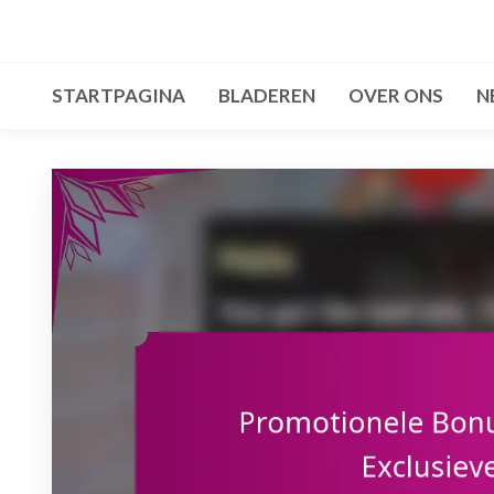
Skip
to
the
STARTPAGINA
BLADEREN
OVER ONS
N
content