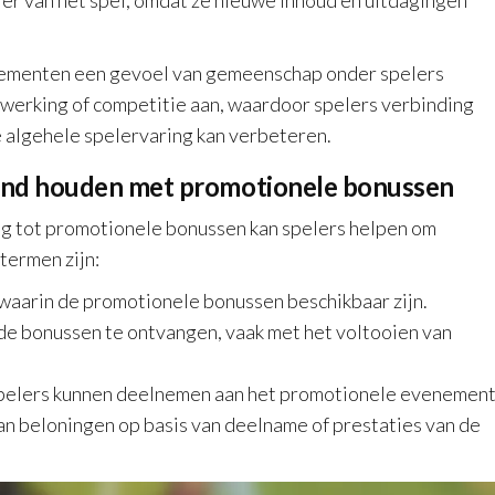
r van het spel, omdat ze nieuwe inhoud en uitdagingen
ementen een gevoel van gemeenschap onder spelers
rking of competitie aan, waardoor spelers verbinding
 algehele spelervaring kan verbeteren.
nd houden met promotionele bonussen
ng tot promotionele bonussen kan spelers helpen om
termen zijn:
waarin de promotionele bonussen beschikbaar zijn.
de bonussen te ontvangen, vaak met het voltooien van
spelers kunnen deelnemen aan het promotionele evenement
an beloningen op basis van deelname of prestaties van de