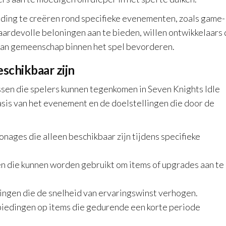
ding te creëren rond specifieke evenementen, zoals game-
rdevolle beloningen aan te bieden, willen ontwikkelaars 
van gemeenschap binnen het spel bevorderen.
schikbaar zijn
ssen die spelers kunnen tegenkomen in Seven Knights Idle
sis van het evenement en de doelstellingen die door de
onages die alleen beschikbaar zijn tijdens specifieke
n die kunnen worden gebruikt om items of upgrades aan te
ingen die de snelheid van ervaringswinst verhogen.
iedingen op items die gedurende een korte periode